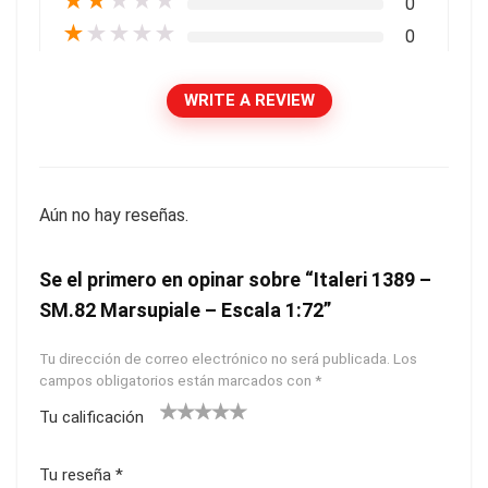
★
★
★
★
★
0
★
★
★
★
★
0
WRITE A REVIEW
Aún no hay reseñas.
Se el primero en opinar sobre “Italeri 1389 –
SM.82 Marsupiale – Escala 1:72”
Tu dirección de correo electrónico no será publicada.
Los
campos obligatorios están marcados con
*
Tu calificación
1
2
3
4
5
Tu reseña
*