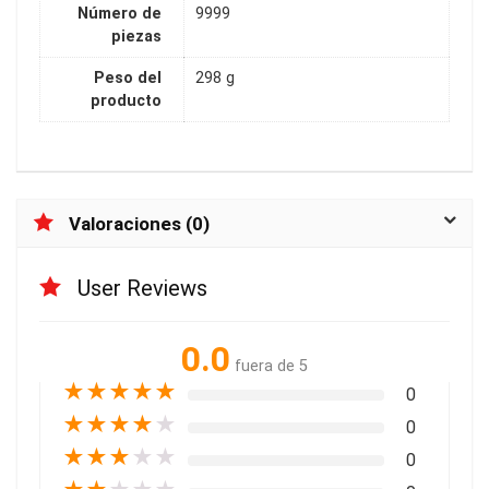
Número de
9999
piezas
Peso del
298 g
producto
Valoraciones (0)
User Reviews
0.0
fuera de 5
★
★
★
★
★
0
★
★
★
★
★
0
★
★
★
★
★
0