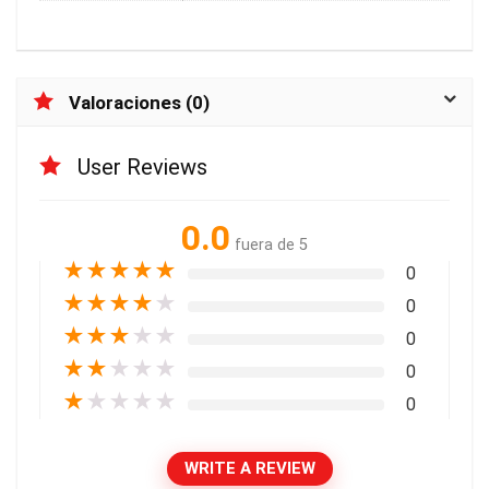
Valoraciones (0)
User Reviews
0.0
fuera de 5
★
★
★
★
★
0
★
★
★
★
★
0
★
★
★
★
★
0
★
★
★
★
★
0
★
★
★
★
★
0
WRITE A REVIEW