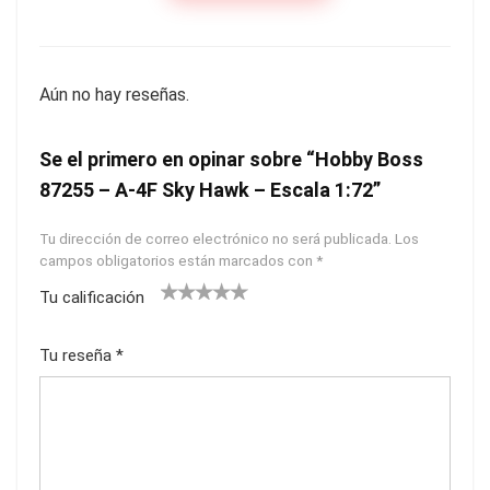
Aún no hay reseñas.
Se el primero en opinar sobre “Hobby Boss
87255 – A-4F Sky Hawk – Escala 1:72”
Tu dirección de correo electrónico no será publicada.
Los
campos obligatorios están marcados con
*
Tu calificación
1
2
3
4
5
Tu reseña
*