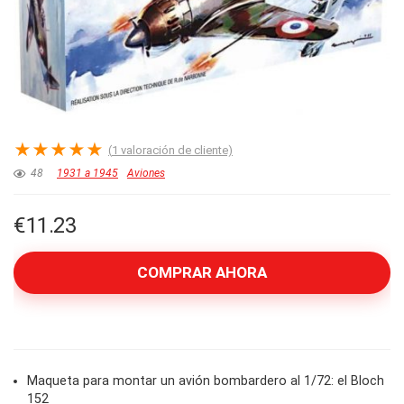
★
★
★
★
★
(
1
valoración de cliente)
48
1931 a 1945
Aviones
€
11.23
COMPRAR AHORA
Maqueta para montar un avión bombardero al 1/72: el Bloch
152