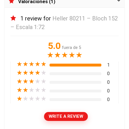
Valoraciones (1)
1 review for
Heller 80211 – Bloch 152
– Escala 1:72
5.0
fuera de 5
★
★
★
★
★
★
★
★
★
★
1
★
★
★
★
★
0
★
★
★
★
★
0
★
★
★
★
★
0
★
★
★
★
★
0
WRITE A REVIEW