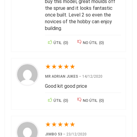
buy this model, great moulds off
the sprue and it looks fantastic
once built. Level 2 so even the
novices of the hobby can enjoy
building.
ÚTIL
(
0
)
NO ÚTIL
(
0
)
★
★
★
★
★
MR ADRIAN JUKES
–
14/12/2020
Good kit good price
ÚTIL
(
0
)
NO ÚTIL
(
0
)
★
★
★
★
★
JIMBO 53
–
23/12/2020