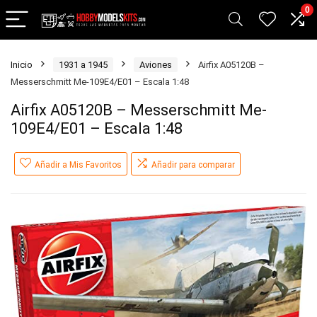
0
Inicio
1931 a 1945
Aviones
Airfix A05120B –
Messerschmitt Me-109E4/E01 – Escala 1:48
Airfix A05120B – Messerschmitt Me-
109E4/E01 – Escala 1:48
Añadir a Mis Favoritos
Añadir para comparar