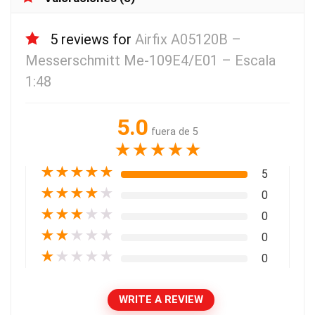
5 reviews for
Airfix A05120B –
Messerschmitt Me-109E4/E01 – Escala
1:48
5.0
fuera de 5
★
★
★
★
★
★
★
★
★
★
5
★
★
★
★
★
0
★
★
★
★
★
0
★
★
★
★
★
0
★
★
★
★
★
0
WRITE A REVIEW