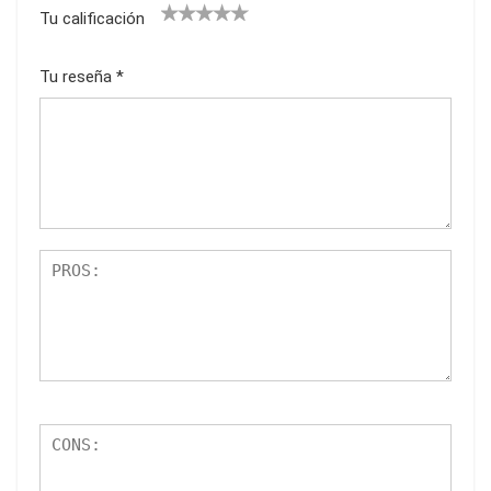
Tu calificación
1
2
3
4
5
Tu reseña
*