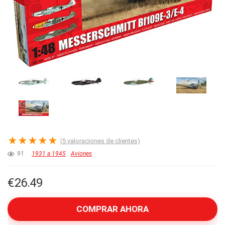
★
★
★
★
★
(
5
valoraciones de clientes)
91
1931 a 1945
Aviones
€
26.49
COMPRAR AHORA