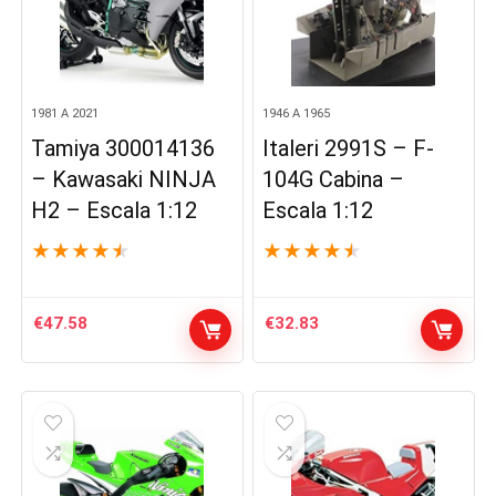
1981 A 2021
1946 A 1965
Tamiya 300014136
Italeri 2991S – F-
– Kawasaki NINJA
104G Cabina –
H2 – Escala 1:12
Escala 1:12
★
★
★
★
★
★
★
★
★
★
€
47.58
€
32.83