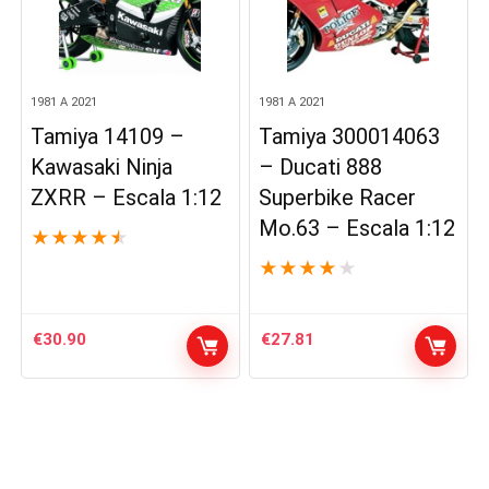
1981 A 2021
1981 A 2021
Tamiya 14109 –
Tamiya 300014063
Kawasaki Ninja
– Ducati 888
ZXRR – Escala 1:12
Superbike Racer
Mo.63 – Escala 1:12
★
★
★
★
★
★
★
★
★
★
€
30.90
€
27.81