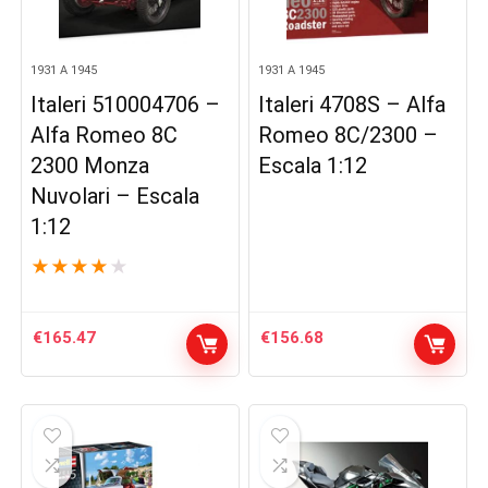
1931 A 1945
1931 A 1945
Italeri 510004706 –
Italeri 4708S – Alfa
Alfa Romeo 8C
Romeo 8C/2300 –
2300 Monza
Escala 1:12
Nuvolari – Escala
1:12
★
★
★
★
★
€
165.47
€
156.68