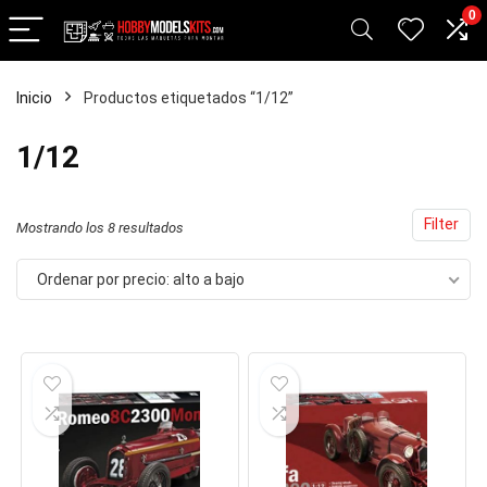
0
Inicio
Productos etiquetados “1/12”
cio
cio
1/12
nimo
ximo
Filter
Ordenado
Mostrando los 8 resultados
por
Ordenar por precio: alto a bajo
precio:
alto
a
bajo