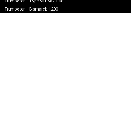
Trumpeter – Type VII U552 1:48
Trumpeter – Bismarck 1:200
Trumpeter – USS Missouri – 1:200
Trumpeter – HMS Hood – 1:200
Revell – Star Wars Destroyer – 1:2700
LionFour Academy
Aprende a diseñar Landing Page con Elementor Pro y obtén una
licencia de Elementor Pro para 1 sitio web al apuntarte.