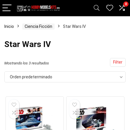
0
Inicio
Ciencia Ficción
Star Wars IV
cio
cio
Star Wars IV
nimo
ximo
Filter
Mostrando los 3 resultados
Orden predeterminado